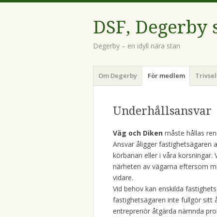
DSF, Degerby 
Degerby – en idyll nära stan
Meny
Hoppa
Om Degerby
För medlem
Trivse
till
innehåll
Underhållsansvar
Väg och Diken
måste hållas rena
Ansvar åligger fastighetsägaren at
körbanan eller i våra korsningar.
närheten av vägarna eftersom mi
vidare.
Vid behov kan enskilda fastighet
fastighetsägaren inte fullgör sit
entreprenör åtgärda nämnda pro