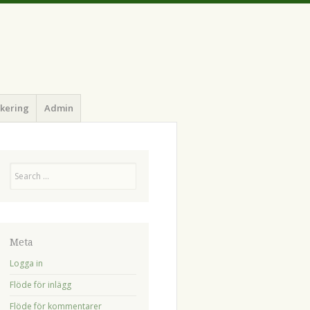
kering
Admin
Sök
Meta
Logga in
Flöde för inlägg
Flöde för kommentarer