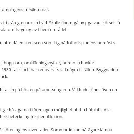
v föreningens medlemmar:
 fri från grenar och träd. Skulle fibern gå av pga vanskötsel så
tala omdragning av fiber i området.
satte då en liten scen som låg på fotbollsplanens nordöstra
, hopptorn, omklädningshytter, bord och bänkar.
980-talet och har renoverats vid några tillfällen. Byggnaden
tick.
h tas in på hösten på arbetsdagarna. Vid badet finns även en
tt ge båtägarna i föreningen möjlighet att ha båtplats. Alla
etsbeteckning för identifikation.
r föreningens inventarier. Sommartid kan båtägare lämna