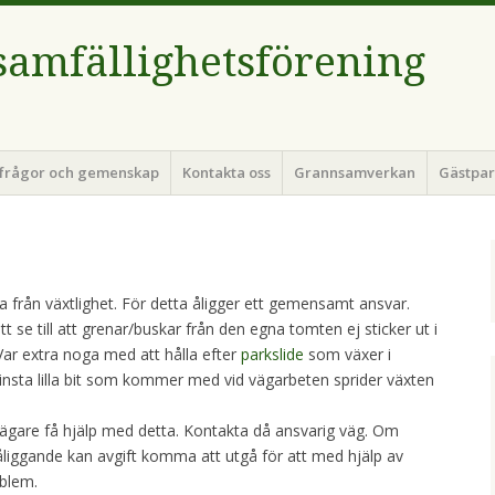
samfällighetsförening
lfrågor och gemenskap
Kontakta oss
Grannsamverkan
Gästpar
 från växtlighet. För detta åligger ett gemensamt ansvar.
t se till att grenar/buskar från den egna tomten ej sticker ut i
 Var extra noga med att hålla efter
parkslide
som växer i
nsta lilla bit som kommer med vid vägarbeten sprider växten
sägare få hjälp med detta. Kontakta då ansvarig väg. Om
t åliggande kan avgift komma att utgå för att med hjälp av
blem.