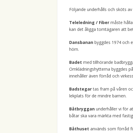
Följande underhålls och sköts a
Teleledning / Fiber
måste hållas
kan det åligga tomtägaren att be
Dansbanan
byggdes 1974 och er
hörn.
Badet
med tillhörande badbrygga
Omklädningshytterna byggdes på 1
innehåller även förråd och virkess
Badstegar
tas fram på våren oc
lekplats för de mindre barnen.
Båtbryggan
underhåller vi för a
båtar ska vara märkta med fastigh
Båthuset
används som förråd fö