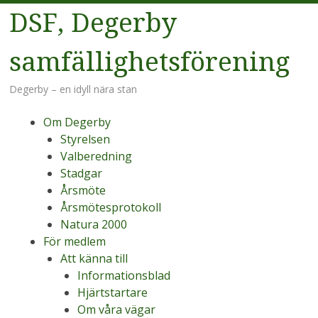
DSF, Degerby
samfällighetsförening
Degerby – en idyll nära stan
Meny
Hoppa
Om Degerby
till
Styrelsen
innehåll
Valberedning
Stadgar
Årsmöte
Årsmötesprotokoll
Natura 2000
För medlem
Att känna till
Informationsblad
Hjärtstartare
Om våra vägar